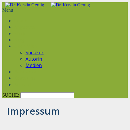
Menu
Coach
Angebote
Shop
Blog
Über Mich
Speaker
Autorin
Medien
Referenzen
Kostenlos
Kontakt
SUCHE:
Impressum