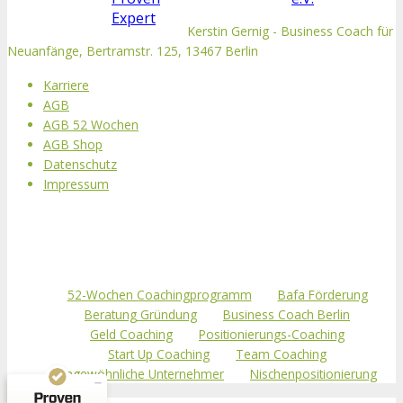
Kerstin Gernig - Business Coach für
Neuanfänge, Bertramstr. 125, 13467 Berlin
Karriere
AGB
AGB 52 Wochen
AGB Shop
Datenschutz
Impressum
Kundenbewertungen und Erfahrungen zu
Dr. Kerstin Gernig
52-Wochen Coachingprogramm
Bafa Förderung
Beratung Gründung
Business Coach Berlin
SEHR GUT
100%
Geld Coaching
Positionierungs-Coaching
Empfehlungen auf
Start Up Coaching
Team Coaching
ProvenExpert.com
4,88 / 5,00
Ungewöhnliche Unternehmer
Nischenpositionierung
390
371