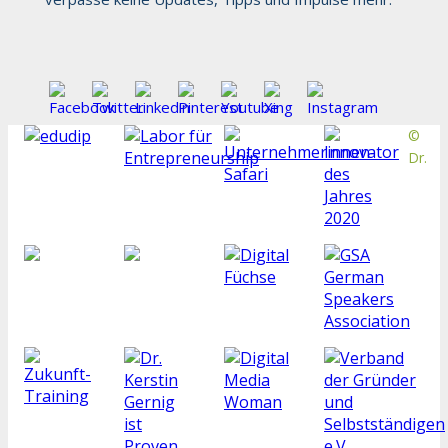
©
Dr.