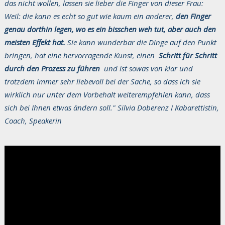
das nicht wollen, lassen sie lieber die Finger von dieser Frau:
Weil: die kann es echt so gut wie kaum ein anderer,
den Finger
genau dorthin legen, wo es ein bisschen weh tut, aber auch den
meisten Effekt hat.
Sie kann wunderbar die Dinge auf den Punkt
bringen, hat eine hervorragende Kunst, einen
Schritt für Schritt
durch den Prozess zu führen
und ist sowas von klar und
trotzdem immer sehr liebevoll bei der Sache, so dass ich sie
wirklich nur unter dem Vorbehalt weiterempfehlen kann, dass
sich bei Ihnen etwas ändern soll." Silvia Doberenz I Kabarettistin,
Coach, Speakerin