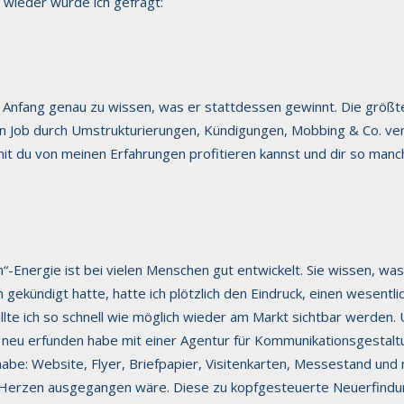
wieder wurde ich gefragt:
Anfang genau zu wissen, was er stattdessen gewinnt. Die größte 
ren Job durch Umstrukturierungen, Kündigungen, Mobbing & Co. verl
it du von meinen Erfahrungen profitieren kannst und dir so man
“-Energie ist bei vielen Menschen gut entwickelt. Sie wissen, was 
gekündigt hatte, hatte ich plötzlich den Eindruck, einen wesentlic
ollte ich so schnell wie möglich wieder am Markt sichtbar werden
 neu erfunden habe mit einer Agentur für Kommunikationsgestaltu
rt habe: Website, Flyer, Briefpapier, Visitenkarten, Messestand 
Herzen ausgegangen wäre. Diese zu kopfgesteuerte Neuerfindung