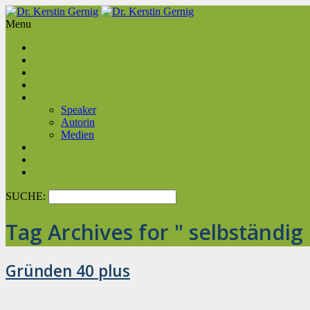
Menu
Coach
Angebote
Shop
Blog
Über mich
Speaker
Autorin
Medien
Referenzen
Kostenlos
Kontakt
SUCHE:
Tag Archives for " selbständig
Gründen 40 plus