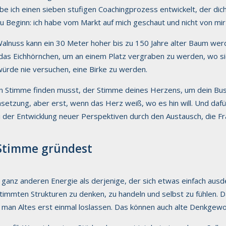
be ich einen sieben stufigen Coachingprozess entwickelt, der dic
zu Beginn: ich habe vom Markt auf mich geschaut und nicht von mir
 Walnuss kann ein 30 Meter hoher bis zu 150 Jahre alter Baum we
ht das Eichhörnchen, um an einem Platz vergraben zu werden, w
rde nie versuchen, eine Birke zu werden.
en Stimme finden musst, der Stimme deines Herzens, um dein Bus
msetzung, aber erst, wenn das Herz weiß, wo es hin will. Und daf
ei der Entwicklung neuer Perspektiven durch den Austausch, die 
 Stimme gründest
 ganz anderen Energie als derjenige, der sich etwas einfach ausde
immten Strukturen zu denken, zu handeln und selbst zu fühlen. 
 man Altes erst einmal loslassen. Das können auch alte Denkgewo