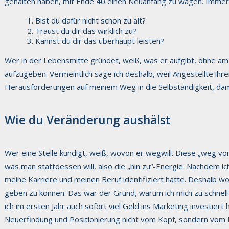
gehalten haben, mit Ende 40 einen Neuanfang zu wagen. Immer 
Bist du dafür nicht schon zu alt?
Traust du dir das wirklich zu?
Kannst du dir das überhaupt leisten?
Wer in der Lebensmitte gründet, weiß, was er aufgibt, ohne am 
aufzugeben. Vermeintlich sage ich deshalb, weil Angestellte ih
Herausforderungen auf meinem Weg in die Selbständigkeit, dam
Wie du Veränderung aushälst
Wer eine Stelle kündigt, weiß, wovon er wegwill. Diese „weg von
was man stattdessen will, also die „hin zu“-Energie. Nachdem ich 
meine Karriere und meinen Beruf identifiziert hatte. Deshalb w
geben zu können. Das war der Grund, warum ich mich zu schnell
ich im ersten Jahr auch sofort viel Geld ins Marketing investie
Neuerfindung und Positionierung nicht vom Kopf, sondern vom 