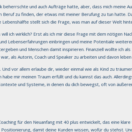
 beherrschte und auch Aufträge hatte, aber, dass mich meine Aufg
en Beruf zu finden, der etwas mit meiner Berufung zu tun hatte.
e Lebenshälfte stellt sich die Frage, was man auf dieser Welt hin
ill ich wirklich? Erst als ich mir diese Frage mit dem nötigen Nach
 und Lebenserfahrungen einbringen und meine Potentiale weitere
geben und Menschen damit inspirieren. Finanziell wollte ich als 
war, als Autorin, Coach und Speaker zu arbeiten und davon leben
nd vor allem erlaube dir, wieder einmal wie als Kind zu träumen, 
h habe mir meinen Traum erfüllt und du kannst das auch. Allerdin
ontexte und Systeme, in denen du dich bewegst, oft von äußeren
ching für den Neuanfang mit 40 plus entwickelt, das eine klare Stru
e Positionierung, damit deine Kunden wissen, wofür du stehst. U