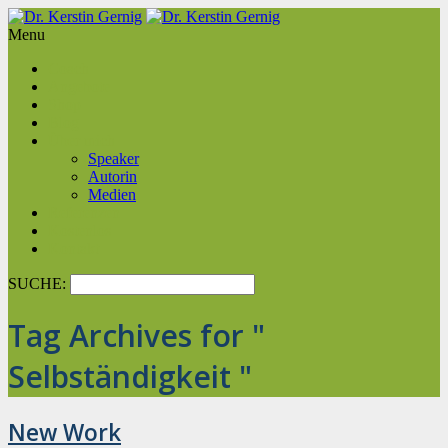
Menu
Coach
Angebote
Shop
Blog
Über mich
Speaker
Autorin
Medien
Referenzen
Kostenlos
Kontakt
SUCHE:
Tag Archives for "
Selbständigkeit "
New Work