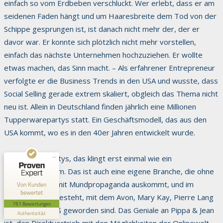
einfach so vom Erdbeben verschluckt. Wer erlebt, dass er am
seidenen Faden hängt und um Haaresbreite dem Tod von der
Schippe gesprungen ist, ist danach nicht mehr der, der er
davor war. Er konnte sich plötzlich nicht mehr vorstellen,
einfach das nächste Unternehmen hochzuziehen. Er wollte
etwas machen, das Sinn macht. – Als erfahrener Entrepreneur
verfolgte er die Business Trends in den USA und wusste, dass
Kundenbewertungen und Erfahrungen zu
Social Selling gerade extrem skaliert, obgleich das Thema nicht
Dr. Kerstin Gernig
neu ist. Allein in Deutschland finden jährlich eine Millionen
Tupperwarepartys statt. Ein Geschäftsmodell, das aus den
SEHR GUT
100%
USA kommt, wo es in den 40er Jahren entwickelt wurde.
Empfehlungen auf
ProvenExpert.com
4,88 / 5,00
Tupperwarepartys, das klingt erst einmal wie ein
390
371
Paralleluniversum. Das ist auch eine eigene Branche, die ohne
Bewertungen auf
Bewertungen von 4
Werbung allein mit Mundpropaganda auskommt, und im
Von Kunden
ProvenExpert.com
anderen Quellen
bewertet
Direktvertrieb besteht, mit dem Avon, Mary Kay, Pierre Lang
761 Bewertungen
Blick aufs ProvenExpert-Profil werfen
und andere groß geworden sind. Das Geniale an Pippa & Jean
Authentizität
ist, den Direktvertrieb mit den Möglichkeiten der Onlinewelt