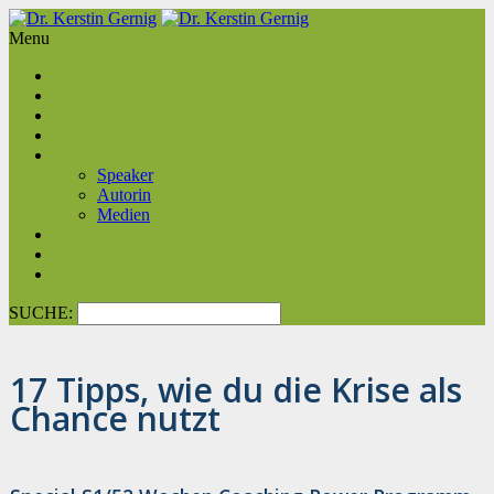
Menu
Coach
Angebote
Shop
Blog
Über mich
Speaker
Autorin
Medien
Referenzen
Kostenlos
Kontakt
SUCHE:
17 Tipps, wie du die Krise als
Chance nutzt