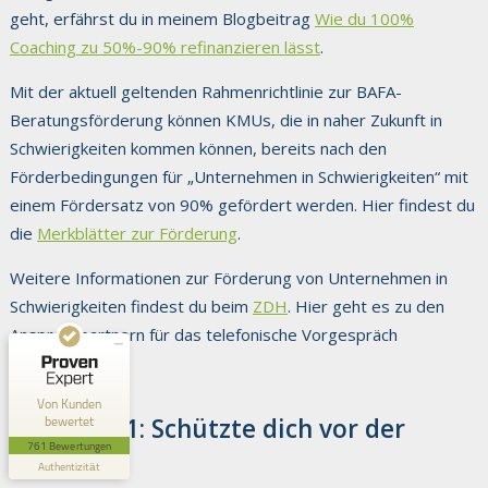
geht, erfährst du in meinem Blogbeitrag
Wie du 100%
Coaching zu 50%-90% refinanzieren lässt
.
Mit der aktuell geltenden Rahmenrichtlinie zur BAFA-
Beratungsförderung können KMUs, die in naher Zukunft in
Schwierigkeiten kommen können, bereits nach den
Förderbedingungen für „Unternehmen in Schwierigkeiten“ mit
Kundenbewertungen und Erfahrungen zu
einem Fördersatz von 90% gefördert werden. Hier findest du
Dr. Kerstin Gernig
die
Merkblätter zur Förderung
.
SEHR GUT
100%
Weitere Informationen zur Förderung von Unternehmen in
Empfehlungen auf
Schwierigkeiten findest du beim
ZDH
. Hier geht es zu den
ProvenExpert.com
4,88 / 5,00
Ansprechpartnern für das telefonische Vorgespräch
390
371
beim
ZDH
.
Bewertungen auf
Bewertungen von 4
Von Kunden
ProvenExpert.com
anderen Quellen
bewertet
Tipp No 11: Schützte dich vor der
761 Bewertungen
Insolvenz
Blick aufs ProvenExpert-Profil werfen
Authentizität