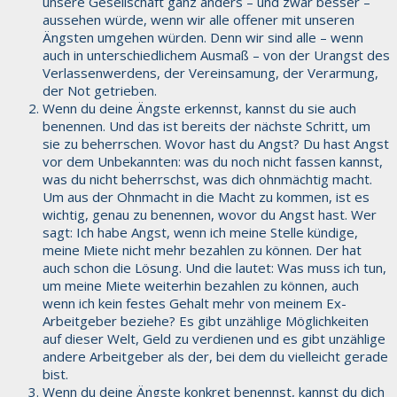
unsere Gesellschaft ganz anders – und zwar besser –
aussehen würde, wenn wir alle offener mit unseren
Ängsten umgehen würden. Denn wir sind alle – wenn
auch in unterschiedlichem Ausmaß – von der Urangst des
Verlassenwerdens, der Vereinsamung, der Verarmung,
der Not getrieben.
Wenn du deine Ängste erkennst, kannst du sie auch
benennen. Und das ist bereits der nächste Schritt, um
sie zu beherrschen. Wovor hast du Angst? Du hast Angst
vor dem Unbekannten: was du noch nicht fassen kannst,
was du nicht beherrschst, was dich ohnmächtig macht.
Um aus der Ohnmacht in die Macht zu kommen, ist es
wichtig, genau zu benennen, wovor du Angst hast. Wer
sagt: Ich habe Angst, wenn ich meine Stelle kündige,
meine Miete nicht mehr bezahlen zu können. Der hat
auch schon die Lösung. Und die lautet: Was muss ich tun,
um meine Miete weiterhin bezahlen zu können, auch
wenn ich kein festes Gehalt mehr von meinem Ex-
Arbeitgeber beziehe? Es gibt unzählige Möglichkeiten
auf dieser Welt, Geld zu verdienen und es gibt unzählige
andere Arbeitgeber als der, bei dem du vielleicht gerade
bist.
Wenn du deine Ängste konkret benennst, kannst du dich