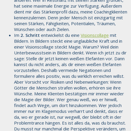
hat seine maximale Energie zur Verfügung. Außerdem
dient mir das Stärkenprofil dazu, meine Coachingklienten
kennenzulernen. Denn jeder Mensch ist einzigartig mit
seinen Stärken, Fähigkeiten, Potentialen, Träumen,
Wünschen oder auch Zielen.
Im
2. Schritt
entwickelst du eine
Visionscollage
mit
Bildern. In Bildern steckt eine unglaubliche Kraft und in
einer Visionscollage steckt Magie. Warum? Weil dein
Unterbewusstsein in Bildern denkt. Wenn ich jetzt zu dir
sage: Stelle dir jetzt keinen weißen Elefanten vor. Dann
kannst du nicht anders, als dir einen weißen Elefanten
vorzustellen. Deshalb vermeide Negationen und
formuliere alles positiv, was du wirklich erreichen willst.
Aber Vorsicht vor Risiken und Nebenwirkungen: Wenn
Götter die Menschen strafen wollen, erhören sie ihre
Wünsche. Meine Klienten bestätigen mir immer wieder
die Magie der Bilder. Wer genau weiß, wo er hinwill,
findet auch Wege, um dort hinzukommen. Wer jedoch
immer nur im Klagemodus verharrt und denkt, dass er
da, wo er gerade ist, nur wegwill, der bleibt oft in der
Problemtrance hängen. Es ist alles da, was du brauchst.
Du musst nur manchmal die Perspektive verändern, um