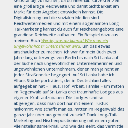
selbständig zu machen, da du innerhalb kürzester Zeit
eine großartige Reichweite und damit Sichtbarkeit am
Markt für dein Angebot entwickeln kannst. Die
Digitalisierung und die sozialen Medien sind
Reichweitenmedien und mit einem sogenannten Long-
Tail-Marketing kannst du auch für Nischenangebote eine
grandiose Reichweite aufbauen. Ein Beispiel dazu aus
meinem Buch
Werde, was du kannst! Wie man ein
ungewöhnlicher Unternehmer wird
,
um das etwas
anschaulicher zu machen. Ich war für mein Buch zwei
Jahre lang unterwegs von Berlin bis nach Sri Lanka auf
der Suche nach ungewöhnlichen Unternehmerinnen und
ungewöhnlichen Unternehmern, denen man ja nicht an
jeder Straßenecke begegnet. Auf Sri Lanka habe ich
Alfons Stücke porträtiert, der in Deutschland alles
aufgegeben hat – Haus, Hof, Arbeit, Familie – um mitten
im Regenwald auf Sri Lanka drei traumhafte Lodges aus
eigener Kraft aufzubauen. Die Lodges sind so
abgelegen, dass man dort nur mit einem Tuktuk
hinkommt. Wie schafft man es, mitten im Regenwald das
ganze Jahr über ausgebucht zu sein? Dank Long-Tail-
Marketing und Nischenpositionierung mit einem guten
Alleinstellungsmerkmal. Und wie das geht, das vermittle