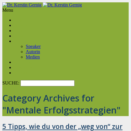
Menu
Coach
Angebote
Shop
Blog
Über mich
Speaker
Autorin
Medien
Referenzen
Kostenlos
Kontakt
SUCHE:
Category Archives for
"Mentale Erfolgsstrategien"
5 Tipps, wie du von der „weg von“ zur